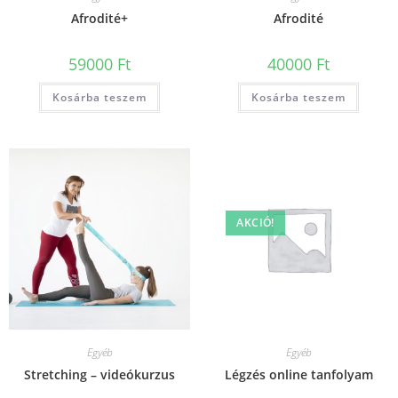
Afrodité+
Afrodité
59000
Ft
40000
Ft
Kosárba teszem
Kosárba teszem
AKCIÓ!
Egyéb
Egyéb
Stretching – videókurzus
Légzés online tanfolyam