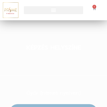
0
KÉPZÉS HELYSZÍNE
Győr (német nyelven)