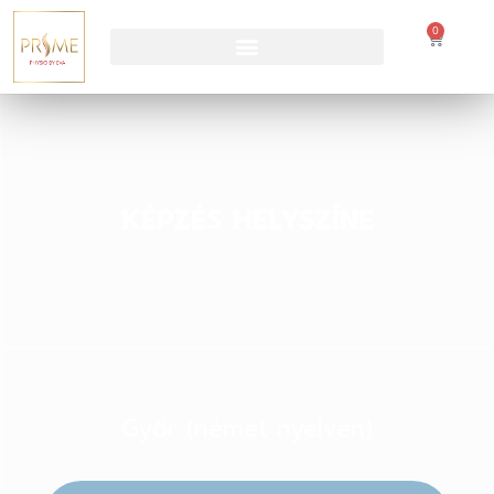
0
KÉPZÉS HELYSZÍNE
Győr (német nyelven)