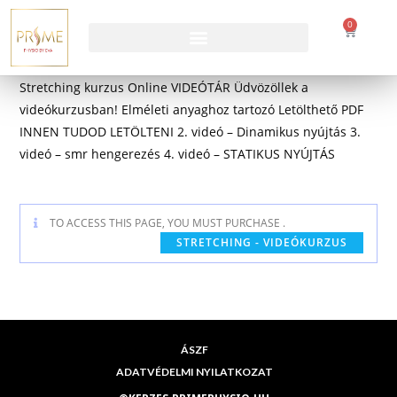
0
Stretching kurzus Online VIDEÓTÁR Üdvözöllek a
videókurzusban! Elméleti anyaghoz tartozó Letölthető PDF
INNEN TUDOD LETÖLTENI 2. videó – Dinamikus nyújtás 3.
videó – smr hengerezés 4. videó – STATIKUS NYÚJTÁS
TO ACCESS THIS PAGE, YOU MUST PURCHASE
.
STRETCHING - VIDEÓKURZUS
ÁSZF
ADATVÉDELMI NYILATKOZAT